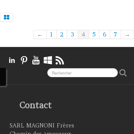
←
1
2
3
4
5
6
7
→
Contact
SARL MAGNONI Frères
Chemin des amoureux